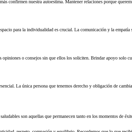
emás confirmen nuestra autoestima. Mantener relaciones porque queremo
r espacio para la individualidad es crucial. La comunicación y la empatía
piniones o consejos sin que ellos los soliciten. Brindar apoyo solo cua
esencial. La única persona que tenemos derecho y obligación de cambiar
 saludables son aquellas que permanecen tanto en los momentos de éxito
ticidad, respeto, compasión y equilibrio. Recordemos que lo que recibim