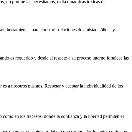
s, no porque las necesitamos, evita dinámicas tóxicas de
 son herramientas para construir relaciones de amistad sólidas y
ndo es requerido y desde el respeto a su proceso interno fortalece las
 es a nosotros mismos. Respetar y aceptar la individualidad de los
 como en los fracasos, donde la confianza y la libertad permiten el
os de nuestros amigos refleja lo que somos. Por lo tanto, cultivar en