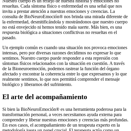
Nuestro cuerpo es un reflejo de nuestra historia y emociones no
resueltas. Cada síntoma físico o enfermedad es una señal que nos
invita a prestar atención a nuestras emociones y creencias. La
consulta de BioNeuroEmoción® nos brinda una mirada diferente de
la enfermedad, desmitificándola y mostrándonos que nuestro cuerpo
no está envejecido ni hemos tenido mala suerte. Más bien, es una
respuesta biológica a situaciones conflictivas no resueltas en el
pasado.
Un ejemplo común es cuando una situación nos provoca emociones
intensas, pero por diversas razones decidimos no expresar lo que
sentimos. Nuestro cuerpo puede responder a esta represión con
síntomas físicos relacionados con la situación en cuestión. A través
de la Bioneuroemoción, podemos rastrear la función del órgano
afectado y encontrar la coherencia entre lo que expresamos y lo que
realmente sentimos, lo que nos permitirá comprender el mensaje
biológico y liberarnos del sufrimiento.
El arte del acompañamiento
Si bien la BioNeuroEmoción® es una herramienta poderosa para la
transformación personal, a veces necesitamos ayuda externa para
comprender y liberar nuestras emociones y creencias más profundas.
En esos casos, el acompañamiento de un terapeuta experto en la
metodología juega un papel crucial. El terapeuta actúa como un